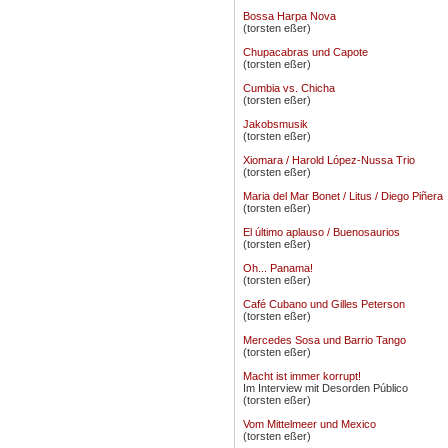
Bossa Harpa Nova
(torsten eßer)
Chupacabras und Capote
(torsten eßer)
Cumbia vs. Chicha
(torsten eßer)
Jakobsmusik
(torsten eßer)
Xiomara / Harold López-Nussa Trio
(torsten eßer)
Maria del Mar Bonet / Litus / Diego Piñera
(torsten eßer)
El último aplauso / Buenosaurios
(torsten eßer)
Oh... Panama!
(torsten eßer)
Café Cubano und Gilles Peterson
(torsten eßer)
Mercedes Sosa und Barrio Tango
(torsten eßer)
Macht ist immer korrupt!
Im Interview mit Desorden Público
(torsten eßer)
Vom Mittelmeer und Mexico
(torsten eßer)