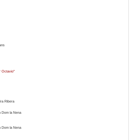
ans
or Octavio"
ra Ribera
en Dom la Nena
en Dom la Nena