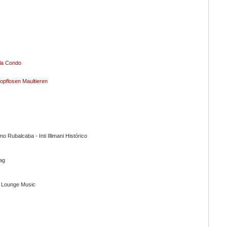
ela Condo
opflosen Maultieren
o Rubalcaba - Inti Illimani Histórico
lag
an Lounge Music