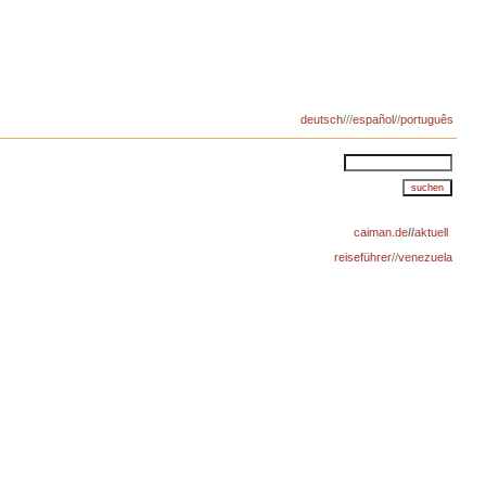
deutsch
///
español
//
português
caiman.de
//
aktuell
reiseführer
//
venezuela