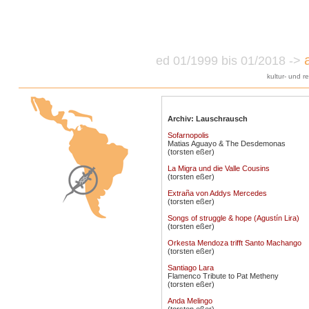
ed 01/1999 bis 01/2018 ->
kultur- und r
Archiv: Lauschrausch
Sofarnopolis
Matias Aguayo & The Desdemonas
(torsten eßer)
La Migra und die Valle Cousins
(torsten eßer)
Extraña von Addys Mercedes
(torsten eßer)
Songs of struggle & hope (Agustín Lira)
(torsten eßer)
Orkesta Mendoza trifft Santo Machango
(torsten eßer)
Santiago Lara
Flamenco Tribute to Pat Metheny
(torsten eßer)
Anda Melingo