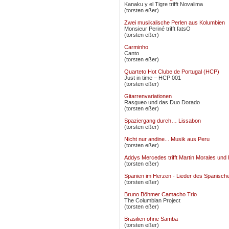
Kanaku y el Tigre trifft Novalima
(torsten eßer)
Zwei musikalische Perlen aus Kolumbien
Monsieur Periné trifft fatsO
(torsten eßer)
Carminho
Canto
(torsten eßer)
Quarteto Hot Clube de Portugal (HCP)
Just in time – HCP 001
(torsten eßer)
Gitarrenvariationen
Rasgueo und das Duo Dorado
(torsten eßer)
Spaziergang durch… Lissabon
(torsten eßer)
Nicht nur andine... Musik aus Peru
(torsten eßer)
Addys Mercedes trifft Martin Morales und 
(torsten eßer)
Spanien im Herzen - Lieder des Spanisch
(torsten eßer)
Bruno Böhmer Camacho Trio
The Columbian Project
(torsten eßer)
Brasilien ohne Samba
(torsten eßer)