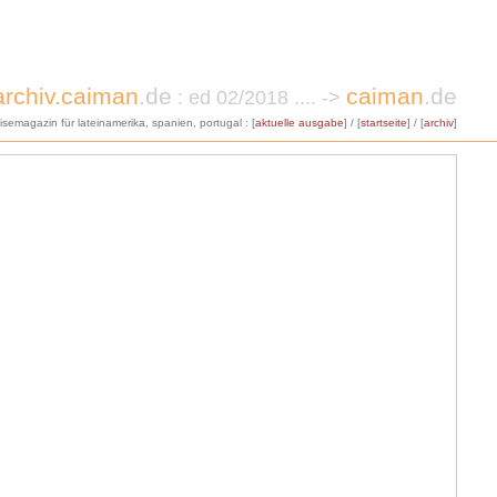
archiv.caiman
.de
caiman
.de
: ed 02/2018 .... ->
eisemagazin für lateinamerika, spanien, portugal : [
aktuelle ausgabe
] / [
startseite
] / [
archiv
]