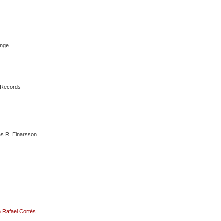
enge
z Records
s R. Einarsson
n Rafael Cortés