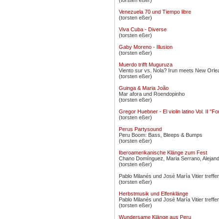
(torsten eßer)
Venezuela 70 und Tiempo libre
(torsten eßer)
Viva Cuba - Diverse
(torsten eßer)
Gaby Moreno - Illusion
(torsten eßer)
Muerdo trifft Muguruza
Viento sur vs. Nola? Irun meets New Orle
(torsten eßer)
Guinga & Maria João
Mar afora und Roendopinho
(torsten eßer)
Gregor Huebner - El violin latino Vol. II "F
(torsten eßer)
Perus Partysound
Peru Boom: Bass, Bleeps & Bumps
(torsten eßer)
Iberoamerikanische Klänge zum Fest
Chano Domínguez, Maria Serrano, Alejand
(torsten eßer)
Pablo Milanés und José María Vitier treff
(torsten eßer)
Herbstmusik und Elfenklänge
Pablo Milanés und José María Vitier treff
(torsten eßer)
Wundersame Klänge aus Peru