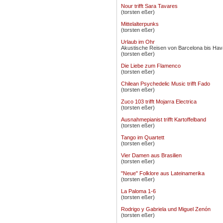
Nour trifft Sara Tavares
(torsten eßer)
Mittelalterpunks
(torsten eßer)
Urlaub im Ohr
Akustische Reisen von Barcelona bis Ha
(torsten eßer)
Die Liebe zum Flamenco
(torsten eßer)
Chilean Psychedelic Music trifft Fado
(torsten eßer)
Zuco 103 trifft Mojarra Electrica
(torsten eßer)
Ausnahmepianist trifft Kartoffelband
(torsten eßer)
Tango im Quartett
(torsten eßer)
Vier Damen aus Brasilien
(torsten eßer)
"Neue" Folklore aus Lateinamerika
(torsten eßer)
La Paloma 1-6
(torsten eßer)
Rodrigo y Gabriela und Miguel Zenón
(torsten eßer)