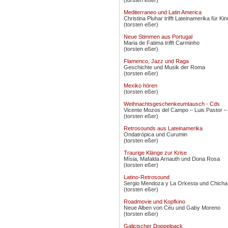
(torsten eßer)
Mediterraneo und Latin America
Christina Pluhar trifft Lateinamerika für Ki
(torsten eßer)
Neue Stimmen aus Portugal
Maria de Fatima trifft Carminho
(torsten eßer)
Flamenco, Jazz und Raga
Geschichte und Musik der Roma
(torsten eßer)
Mexiko hören
(torsten eßer)
Weihnachtsgeschenkeumtausch - Cds
Vicente Mozos del Campo – Luis Pastor –
(torsten eßer)
Retrosounds aus Lateinamerika
Ondatrópica und Curumin
(torsten eßer)
Traurige Klänge zur Krise
Mísia, Mafalda Arnauth und Dona Rosa
(torsten eßer)
Latino-Retrosound
Sergio Mendoza y La Orkesta und Chicha 
(torsten eßer)
Roadmovie und Kopfkino
Neue Alben von Céu und Gaby Moreno
(torsten eßer)
Galicischer Doppelpack