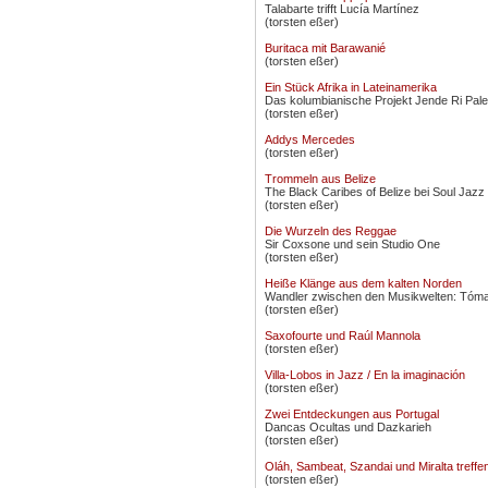
Talabarte trifft Lucía Martínez
(torsten eßer)
Buritaca mit Barawanié
(torsten eßer)
Ein Stück Afrika in Lateinamerika
Das kolumbianische Projekt Jende Ri Pal
(torsten eßer)
Addys Mercedes
(torsten eßer)
Trommeln aus Belize
The Black Caribes of Belize bei Soul Jaz
(torsten eßer)
Die Wurzeln des Reggae
Sir Coxsone und sein Studio One
(torsten eßer)
Heiße Klänge aus dem kalten Norden
Wandler zwischen den Musikwelten: Tóma
(torsten eßer)
Saxofourte und Raúl Mannola
(torsten eßer)
Villa-Lobos in Jazz / En la imaginación
(torsten eßer)
Zwei Entdeckungen aus Portugal
Dancas Ocultas und Dazkarieh
(torsten eßer)
Oláh, Sambeat, Szandai und Miralta treffe
(torsten eßer)