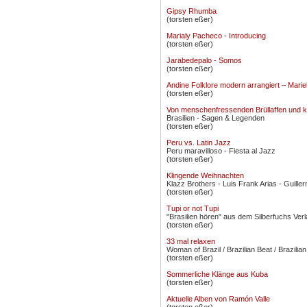
Gipsy Rhumba
(torsten eßer)
Marialy Pacheco - Introducing
(torsten eßer)
Jarabedepalo - Somos
(torsten eßer)
Andine Folklore modern arrangiert – Mari
(torsten eßer)
Von menschenfressenden Brüllaffen und k
Brasilien - Sagen & Legenden
(torsten eßer)
Peru vs. Latin Jazz
Peru maravilloso - Fiesta al Jazz
(torsten eßer)
Klingende Weihnachten
Klazz Brothers - Luis Frank Arias - Guillerm
(torsten eßer)
Tupi or not Tupi
"Brasilien hören" aus dem Silberfuchs Ver
(torsten eßer)
33 mal relaxen
Woman of Brazil / Brazilian Beat / Brazili
(torsten eßer)
Sommerliche Klänge aus Kuba
(torsten eßer)
Aktuelle Alben von Ramón Valle