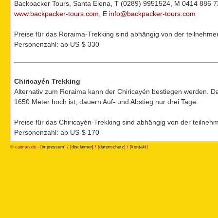
Backpacker Tours, Santa Elena, T (0289) 9951524, M 0414 886 7
www.backpacker-tours.com
, E
info@backpacker-tours.com
Preise für das Roraima-Trekking sind abhängig von der teilnehm
Personenzahl: ab US-$ 330
Chiricayén Trekking
Alternativ zum Roraima kann der Chiricayén bestiegen werden. Da
1650 Meter hoch ist, dauern Auf- und Abstieg nur drei Tage.
Preise für das Chiricayén-Trekking sind abhängig von der teilne
Personenzahl: ab US-$ 170
© caiman.de - [
impressum
] / [
disclaimer
] / [
datenschutz
] / [
kontakt
]