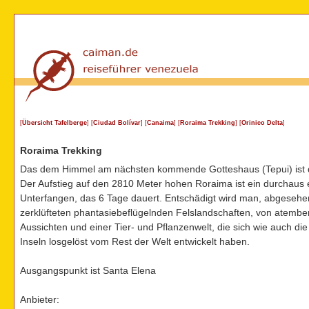
[
Übersicht Tafelberge
] [
Ciudad Bolívar
] [
Canaima
] [
Roraima Trekking
] [
Orinico Delta
]
Roraima Trekking
Das dem Himmel am nächsten kommende Gotteshaus (Tepui) ist 
Der Aufstieg auf den 2810 Meter hohen Roraima ist ein durchaus 
Unterfangen, das 6 Tage dauert. Entschädigt wird man, abgeseh
zerklüfteten phantasiebeflügelnden Felslandschaften, von atemb
Aussichten und einer Tier- und Pflanzenwelt, die sich wie auch di
Inseln losgelöst vom Rest der Welt entwickelt haben.
Ausgangspunkt ist Santa Elena
Anbieter: