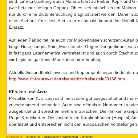
seid. Eine Erkrankung durch Malaria führt zu Fieber, Kopf- und G
(wie bei einer heftigen Grippe). Ob es sich tatsächlich um Malaria
nur durch eine Blutuntersuchung diagnostiziert werden. Daher su
einen Arzt auf. Falls kein Arzt zu erreichen ist, kommt das Notfal
Einsatz.
Auf jeden Fall solltet ihr euch vor Mückenbissen schützen: Autan 
lange Hose, langes Shirt, Moskitonetz. Gegen Denguefieber, was w
in fast ganz Lateinamerika verbreitet ist und auch durch Stechmü
wird, gibt es gar keine Medikation oder Impfung.
Aktuelle Gesundheitshinweise und Impfempfehlungen findet ihr un
http://www.fit-for-travel.de/reisemedizin/reiseziele/l0168.htm
Kliniken und Ärzte
Privatkliniken (Clinicas) sind meist sehr gut ausgestattet und man 
zuvorkommend behandelt. Ärzte sind oftmals in Nordamerika ode
ausgebildet und sprechen mehrere Sprachen. Die Kliniken akzepti
Regel Kreditkarten. Die kostenfreien Krankenhäuser (Hospital, Amb
überlastet und entsprechen nicht den europäischen Vorstellungen
© caiman.de - [
impressum
] / [
disclaimer
] / [
datenschutz
] / [
kontakt
]