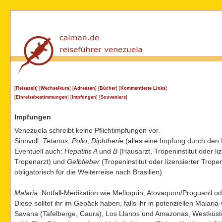
[
Reisezeit
] [
Wechselkurs
] [
Adressen
] [
Bücher
] [
Kommentierte Links
]
[
Einreisebestimmungen
] [
Impfungen
] [
Souveniers
]
Impfungen
Venezuela schreibt keine Pflichtimpfungen vor.
Sinnvoll:
Tetanus
,
Polio
,
Diphtherie
(alles eine Impfung durch den
Eventuell auch:
Hepatitis A
und
B
(Hausarzt, Tropeninstitut oder liz
Tropenarzt) und
Gelbfieber
(Tropeninstitut oder lizensierter Trope
obligatorisch für die Weiterreise nach Brasilien)
Malaria
: Notfall-Medikation wie Mefloquin, Atovaquon/Proguanil o
Diese solltet ihr im Gepäck haben, falls ihr in potenziellen Malari
Savana (Tafelberge, Caura), Los Llanos und Amazonas, Westküst