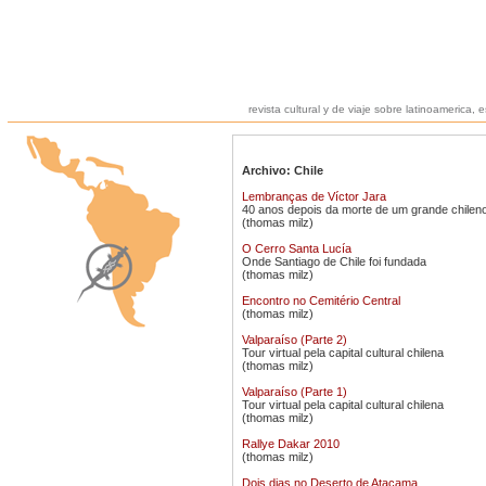
revista cultural y de viaje sobre latinoamerica, 
Archivo: Chile
Lembranças de Víctor Jara
40 anos depois da morte de um grande chilen
(thomas milz)
O Cerro Santa Lucía
Onde Santiago de Chile foi fundada
(thomas milz)
Encontro no Cemitério Central
(thomas milz)
Valparaíso (Parte 2)
Tour virtual pela capital cultural chilena
(thomas milz)
Valparaíso (Parte 1)
Tour virtual pela capital cultural chilena
(thomas milz)
Rallye Dakar 2010
(thomas milz)
Dois dias no Deserto de Atacama