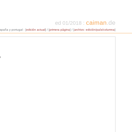
caiman
.de
ed 01
/2018 :
españa y portugal : [
edición actual
] / [
primera página
] / [
archivo: edición/país/columna
]
o