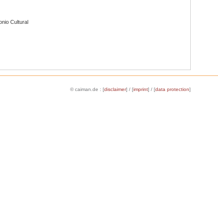
nio Cultural
© caiman.de : [
disclaimer
] / [
imprint
] / [
data protection
]