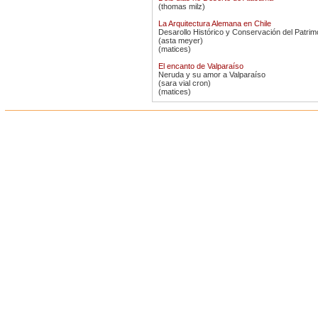
(thomas milz)
La Arquitectura Alemana en Chile
Desarollo Histórico y Conservación del Patrimo
(asta meyer)
(matices)
El encanto de Valparaíso
Neruda y su amor a Valparaíso
(sara vial cron)
(matices)