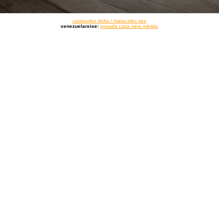
catatumbo delta / maracaibo see
venezuelareise:
posada casa vieja mérida