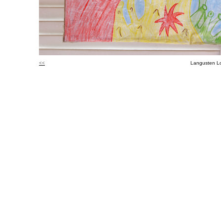
<<
Langusten L