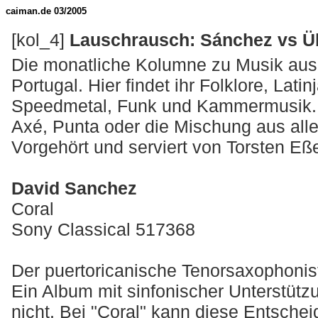
caiman.de 03/2005
[kol_4]
Lauschrausch: Sánchez vs Ü
Die monatliche Kolumne zu Musik aus 
Portugal. Hier findet ihr Folklore, Lat
Speedmetal, Funk und Kammermusik. 
Axé, Punta oder die Mischung aus alle
Vorgehört und serviert von Torsten Eße
David Sanchez
Coral
Sony Classical 517368
Der puertoricanische Tenorsaxophonist
Ein Album mit sinfonischer Unterstüt
nicht. Bei "Coral" kann diese Entsche